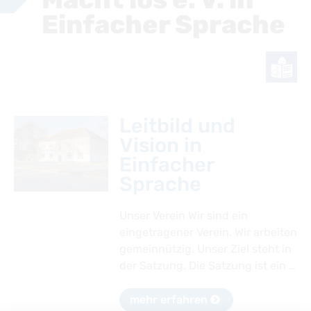
Freizeitclub - ganz unbehindert und inklusiv
Das könnte Sie interessieren
Einfacher Sprache
Tageszentrum
Gemeinsame Kampagne
Ambulanter Fachdienst - Wohnen
Der Verein in der Presse
Wohnstätte – Besondere Wohnform
Leitbild und
Freiplatzmeldungen
Vision in
Einfacher
Sprache
Unser Verein Wir sind ein
eingetragener Verein. Wir arbeiten
gemeinnützig. Unser Ziel steht in
der Satzung. Die Satzung ist ein …
mehr erfahren