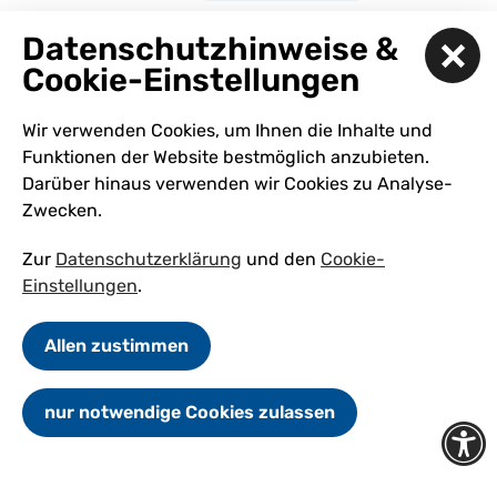
Datenschutzhinweise &
Gemeinsam freie
Cookie-Einstellungen
Zeit verbringen –
mit dem
Wir verwenden Cookies, um Ihnen die Inhalte und
Freizeitclub –
Funktionen der Website bestmöglich anzubieten.
ganz unbehindert
Darüber hinaus verwenden wir Cookies zu Analyse-
und inklusiv
Zwecken.
Freizeit ist für alle Menschen
Zur
Datenschutzerklärung
und den
Cookie-
wichtig. Unser Freizeit·club heißt
Einstellungen
.
„ganz unbehindert und inklusiv“.
Wir unterstützen Kinder ab 12
Allen zustimmen
Jahren, Jugendliche …
nur notwendige Cookies zulassen
mehr erfahren